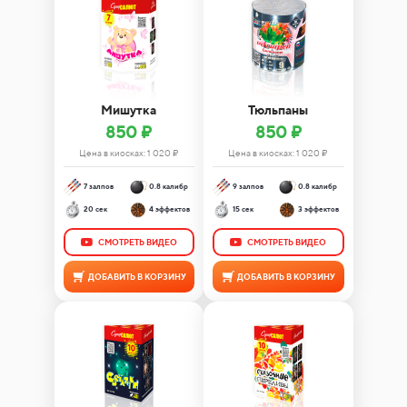
Мишутка
Тюльпаны
850 ₽
850 ₽
Цена в киосках:
1 020
₽
Цена в киосках:
1 020
₽
7 залпов
0.8 калибр
9 залпов
0.8 калибр
20 сек
4 эффектов
15 сек
3 эффектов
СМОТРЕТЬ ВИДЕО
СМОТРЕТЬ ВИДЕО
ДОБАВИТЬ В КОРЗИНУ
ДОБАВИТЬ В КОРЗИНУ