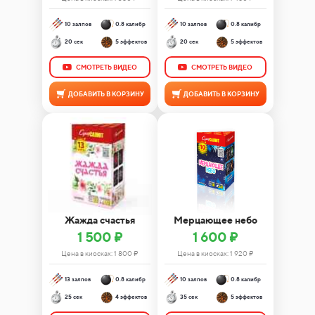
10 залпов
0.8 калибр
10 залпов
0.8 калибр
20 сек
5 эффектов
20 сек
5 эффектов
СМОТРЕТЬ ВИДЕО
СМОТРЕТЬ ВИДЕО
ДОБАВИТЬ В КОРЗИНУ
ДОБАВИТЬ В КОРЗИНУ
Жажда счастья
Мерцающее небо
1 500 ₽
1 600 ₽
Цена в киосках:
1 800
₽
Цена в киосках:
1 920
₽
13 залпов
0.8 калибр
10 залпов
0.8 калибр
25 сек
4 эффектов
35 сек
5 эффектов