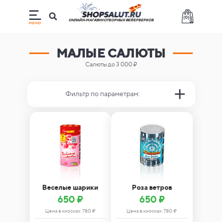
(
0
)
ОНЛАЙН-МАГАЗИН ОТБОРНЫХ ФЕЙЕРВЕРКОВ
МАЛЫЕ САЛЮТЫ
Салюты до 3 000 ₽
Фильтр по параметрам:
Веселые шарики
Роза ветров
650 ₽
650 ₽
Цена в киосках:
780
₽
Цена в киосках:
780
₽