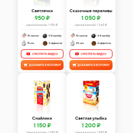
Светлячки
Сказочные переливы
950 ₽
1 050 ₽
Цена в киосках:
1 150
₽
Цена в киосках:
1 260
₽
10 залпов
0.8 калибр
10 залпов
0.8 калибр
15 сек
5 эффектов
20 сек
4 эффектов
СМОТРЕТЬ ВИДЕО
СМОТРЕТЬ ВИДЕО
ДОБАВИТЬ В КОРЗИНУ
ДОБАВИТЬ В КОРЗИНУ
Смайлики
Светлая улыбка
1 150 ₽
1 200 ₽
Цена в киосках:
1 380
₽
Цена в киосках:
1 450
₽