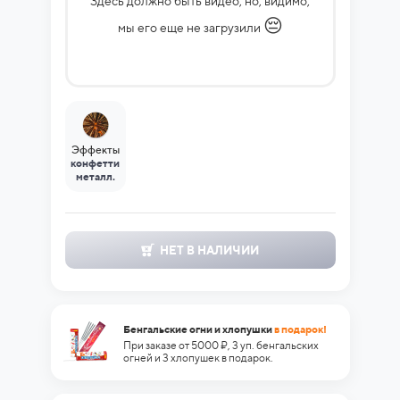
Здесь должно быть видео, но, видимо,
😔
мы его еще не загрузили
Эффекты
конфетти
металл.
НЕТ В НАЛИЧИИ
Бенгальские огни и хлопушки
в подарок!
При заказе от 5000 ₽, 3 уп. бенгальских
огней и 3 хлопушек в подарок.