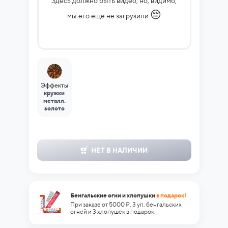
Здесь должно быть видео, но, видимо,
😔
мы его еще не загрузили
Эффекты
кружки
металл.
золото
НЕТ В НАЛИЧИИ
Бенгальские огни и хлопушки
в подарок!
При заказе от 5000 ₽, 3 уп. бенгальских
огней и 3 хлопушек в подарок.