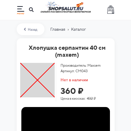
(
0
)
ОНЛАЙН-МАГАЗИН ОТБОРНЫХ ФЕЙЕРВЕРКОВ
›
Главная
Каталог
Назад
Хлопушка серпантин 40 см
(maxem)
Производитель: Maxsem
Артикул: CM043
Нет в наличии
360 ₽
Цена в киосках:
432
₽