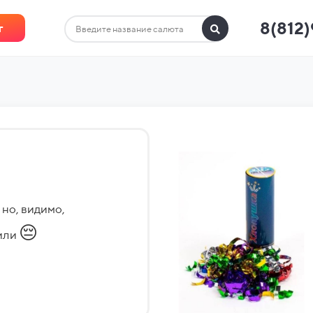
8(812
г
 но, видимо,
😔
зили