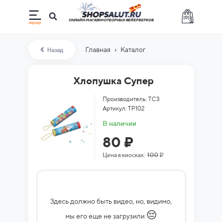
(
0
)
ОНЛАЙН-МАГАЗИН ОТБОРНЫХ ФЕЙЕРВЕРКОВ
›
Главная
Каталог
Назад
Хлопушка Супер
Производитель: ТСЗ
Артикул: ТР102
В наличии
80 ₽
Цена в киосках:
100
₽
Здесь должно быть видео, но, видимо,
😔
мы его еще не загрузили