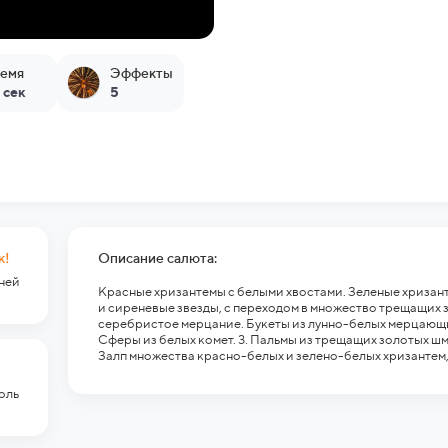
емя
Эффекты
 сек
5
к!
Описание салюта:
гней
Красные хризантемы с белыми хвостами. Зеленые хризан
и сиреневые звезды, с переходом в множество трещащих 
серебристое мерцание. Букеты из лунно-белых мерцающих 
Сферы из белых комет. 3. Пальмы из трещащих золотых шм
Залп множества красно-белых и зелено-белых хризантем,
оль