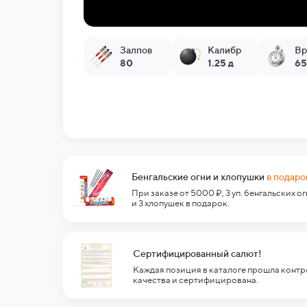
Залпов
Калибр
Вр
80
1.25 д
65
Бенгальские огни и хлопушки
в подаро
При заказе от 5000 ₽, 3 уп. бенгальских о
и 3 хлопушек в подарок.
Сертифицированный салют!
Каждая позиция в каталоге прошла контр
качества и сертифицирована.