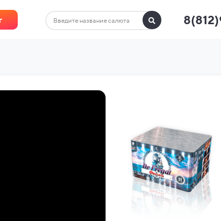
8(812
г