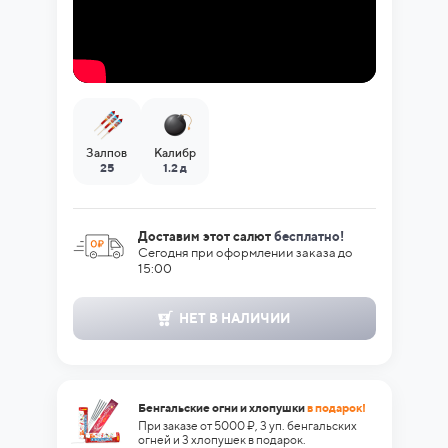
Залпов
Калибр
25
1.2 д
Доставим этот салют
бесплатно!
Сегодня при оформлении заказа до
15:00
НЕТ В НАЛИЧИИ
Бенгальские огни и хлопушки
в подарок!
При заказе от 5000 ₽, 3 уп. бенгальских
огней и 3 хлопушек в подарок.