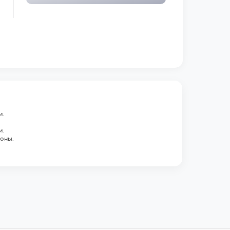
и.
и.
роны.