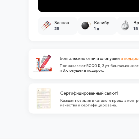
Залпов
Калибр
Вр
25
1 д
15
Бенгальские огни и хлопушки
в подаро
При заказе от 5000 ₽, 3 уп. бенгальских о
и 3 хлопушек в подарок.
Сертифицированный салют!
Каждая позиция в каталоге прошла контр
качества и сертифицирована.