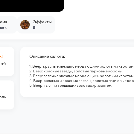
емя
Эффекты
 сек
5
к!
Описание салюта:
гней
1. Веер: красные звезды с мерцающими золотыми хвостам
2. Веер: красные звезды, золотые парчовые короны.
3. Веер: зеленые звезды с мерцающими золотыми хвостам
4. Веер: зеленые и красные звезды, золотые парчовые ко
5. Веер: тысячи трещащих золотых хризантем.
оль