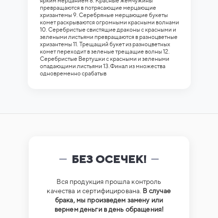
ярким мерцанием 8. Красные жемчужины
превращаются в потрясающие мерцающие
хризантемы 9. Серебряные мерцающие букеты
комет раскрываются огромными красными волнами
10. Серебристые свистящие драконы с красными и
зелеными листьями превращаются в разноцветные
хризантемы 11. Трещащий букет из разноцветных
комет переходит в зеленые трещащие волны 12.
Серебристые Вертушки с красными и зелеными
опадающими листьями 13.Финал из множества
одновременно срабатыв
БЕЗ ОСЕЧЕК!
Вся продукция прошла контроль
качества и сертифицирована.
В случае
брака, мы произведем замену или
вернем деньги в день обращения!