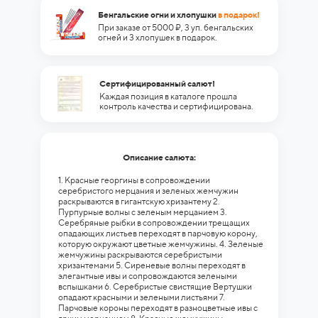
Бенгальские огни и хлопушки
в подарок!
При заказе от 5000 ₽, 3 уп. бенгальских
огней и 3 хлопушек в подарок.
Сертифицированный салют!
Каждая позиция в каталоге прошла
контроль качества и сертифицирована.
Описание салюта:
1. Красные георгины в сопровождении
серебристого мерцания и зеленых жемчужин
раскрываются в гигантскую хризантему 2.
Пурпурные волны с зеленым мерцанием 3.
Серебряные рыбки в сопровождении трещащих
опадающих листьев переходят в парчовую корону,
которую окружают цветные жемчужины. 4. Зеленые
жемчужины раскрываются серебристыми
хризантемами 5. Сиреневые волны переходят в
элегантные ивы и сопровождаются зелеными
вспышками 6. Серебристые свистящие Вертушки
опадают красными и зелеными листьями 7.
Парчовые короны переходят в разноцветные ивы с