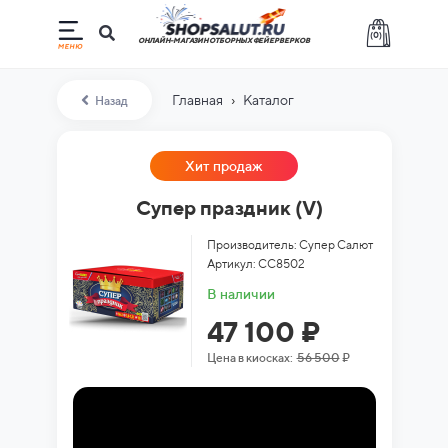
(
0
)
ОНЛАЙН-МАГАЗИН ОТБОРНЫХ ФЕЙЕРВЕРКОВ
›
Главная
Каталог
Назад
Хит продаж
Супер праздник (V)
Производитель: Супер Салют
Артикул: СС8502
В наличии
47 100 ₽
Цена в киосках:
56 500
₽