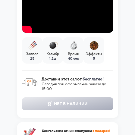
Залпов
Калибр
Время
Эффекты
25
1.2 д
40 сек
5
Доставим этот салют
бесплатно!
Сегодня при оформлении заказа до
15:00
НЕТ В НАЛИЧИИ
Бенгальские огни и хлопушки
в подарок!