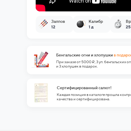
Залпов
Калибр
Вр
12
1 д
25
Бенгальские огни и хлопушки
в подаро
При заказе от 5000 ₽, 3 уп. бенгальских о
и 3 хлопушек в подарок.
Сертифицированный салют!
Каждая позиция в каталоге прошла контр
качества и сертифицирована.