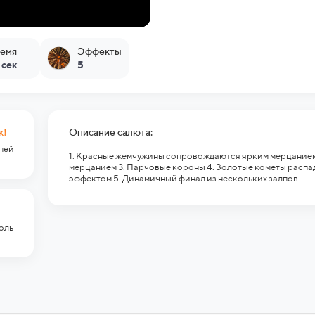
емя
Эффекты
 сек
5
к!
Описание салюта:
гней
1. Красные жемчужины сопровождаются ярким мерцание
мерцанием 3. Парчовые короны 4. Золотые кометы распа
эффектом 5. Динамичный финал из нескольких залпов
оль