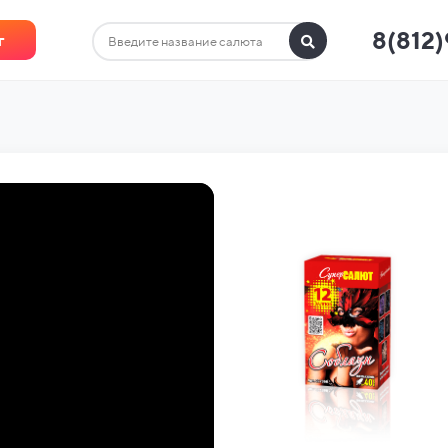
8(812
г