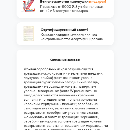
Бенгальские огни и хлопушки
в подарок!
При заказе от 5000 ₽, 3 уп. бенгальских
огней и 3 хлопушек в подарок.
Сертифицированный салют!
Каждая позиция в каталоге прошла
контроль качества и сертифицирована.
Описание салюта:
Фонтан серебряных искр и разрывающихся
трещащих искр с красными и зелеными звездами,
двухуровневый эффект: на нижнем уровне -
трещащий бурак золотых звезд и синие звезды,
трещащие и мерцающие кометы, на верхнем
уровне - в веерном эффекте W разноцветные
звезды раскрываются зелеными и красными
волнами; многоцветными пионами, золотыми
коронами, пурпурными пионами; серебряные
свистящие змейки, зеленые и красные змейки
раскрываются серебряным ульем пчел в синих
жемчужинах и золотым трещащим мерцанием,
серебряные короны, золотые трещащие кометы
раскрываются золотыми трещащими и мерцающими
ивами, короны в синих жемчужинах с зелеными