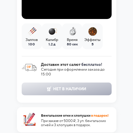
Залпов
Калибр
Время
Эффекты
100
1.2 д
80 сек
5
Доставим этот салют
бесплатно!
Сегодня при оформлении заказа до
15:00
НЕТ В НАЛИЧИИ
Бенгальские огни и хлопушки
в подарок!
При заказе от 5000 ₽, 3 уп. бенгальских
огней и 3 хлопушек в подарок.