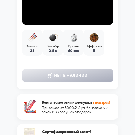
Залпов
Калибр
Время
Эффекты
36
0.8 д
40 сек
5
НЕТ В НАЛИЧИИ
Бенгальские огни и хлопушки
в подарок!
При заказе от 5000 ₽, 3 уп. бенгальских
огней и 3 хлопушек в подарок.
Сертифицированный салют!