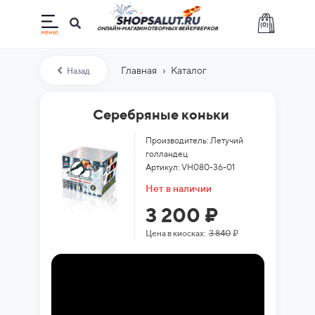
(
0
)
ОНЛАЙН-МАГАЗИН ОТБОРНЫХ ФЕЙЕРВЕРКОВ
›
Главная
Каталог
Назад
Серебряные коньки
Производитель: Летучий
голландец
Артикул: VH080-36-01
Нет в наличии
3 200 ₽
Цена в киосках:
3 840
₽