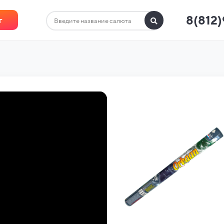
8(812
г