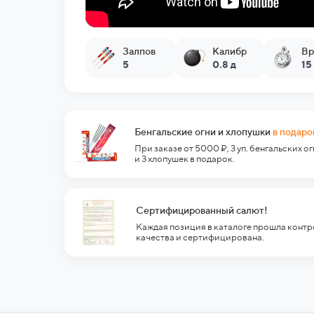
Залпов
Калибр
Вр
5
0.8 д
15
Бенгальские огни и хлопушки
в подаро
При заказе от 5000 ₽, 3 уп. бенгальских о
и 3 хлопушек в подарок.
Сертифицированный салют!
Каждая позиция в каталоге прошла контр
качества и сертифицирована.