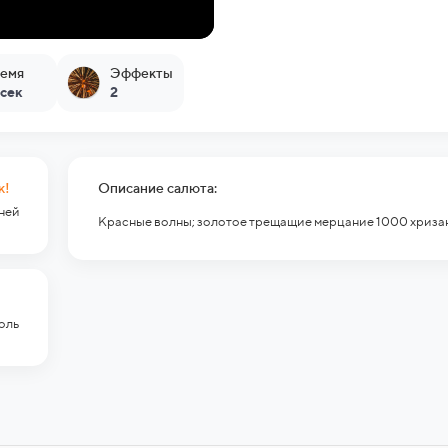
емя
Эффекты
 сек
2
к!
Описание салюта:
гней
Красные волны; золотое трещащие мерцание 1000 хриза
оль