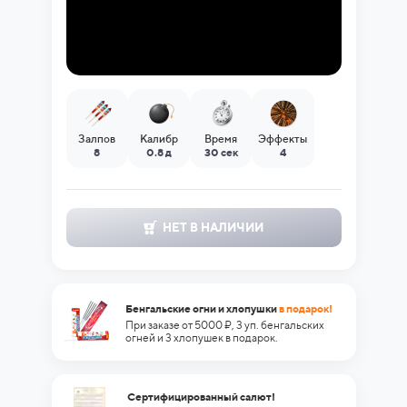
Залпов
Калибр
Время
Эффекты
8
0.8 д
30 сек
4
НЕТ В НАЛИЧИИ
Бенгальские огни и хлопушки
в подарок!
При заказе от 5000 ₽, 3 уп. бенгальских
огней и 3 хлопушек в подарок.
Сертифицированный салют!