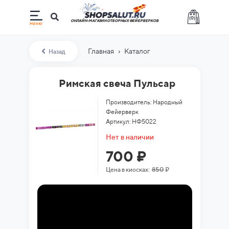
(
0
)
ОНЛАЙН-МАГАЗИН ОТБОРНЫХ ФЕЙЕРВЕРКОВ
›
Главная
Каталог
Назад
Римская свеча Пульсар
Производитель: Народный
Фейерверк
Артикул: НФ5022
Нет в наличии
700 ₽
Цена в киосках:
850
₽