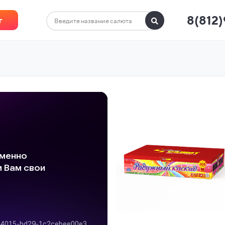
8(812
г