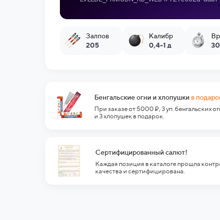
Залпов
Калибр
Вр
205
0,4-1 д
30
Бенгальские огни и хлопушки
в подаро
При заказе от 5000 ₽, 3 уп. бенгальских о
и 3 хлопушек в подарок.
Сертифицированный салют!
Каждая позиция в каталоге прошла контр
качества и сертифицирована.