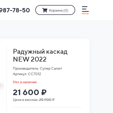
)987-78-50
Корзина (
0
)
Радужный каскад
NEW 2022
Производитель: Супер Салют
Артикул: СС7012
Нет в наличии
21 600 ₽
Цена в киосках:
25 900
₽