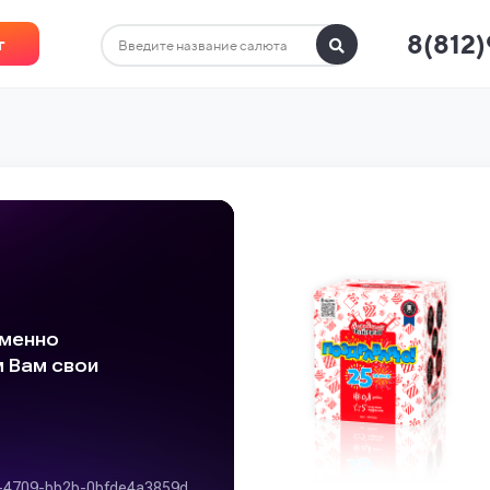
8(812
г