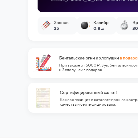
Залпов
Калибр
Вр
25
0.8 д
30
Бенгальские огни и хлопушки
в подаро
При заказе от 5000 ₽, 3 уп. бенгальских о
и 3 хлопушек в подарок.
Сертифицированный салют!
Каждая позиция в каталоге прошла контр
качества и сертифицирована.