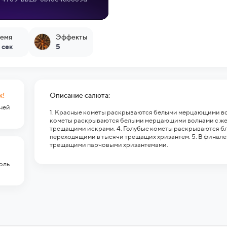
емя
Эффекты
 сек
5
к!
Описание салюта:
гней
1. Красные кометы раскрываются белыми мерцающими вол
кометы раскрываются белыми мерцающими волнами с жел
трещащими искрами. 4. Голубые кометы раскрываются б
переходящими в тысячи трещащих хризантем. 5. В финал
трещащими парчовыми хризантемами.
оль