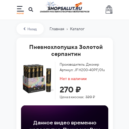
(
0
)
ОНЛАЙН-МАГАЗИН ОТБОРНЫХ ФЕЙЕРВЕРКОВ
›
Главная
Каталог
Назад
Пневмохлопушка Золотой
серпантин
Производитель: Джокер
Артикул: JF H200-40PF/01u
Нет в наличии
270 ₽
Цена в киосках:
320
₽