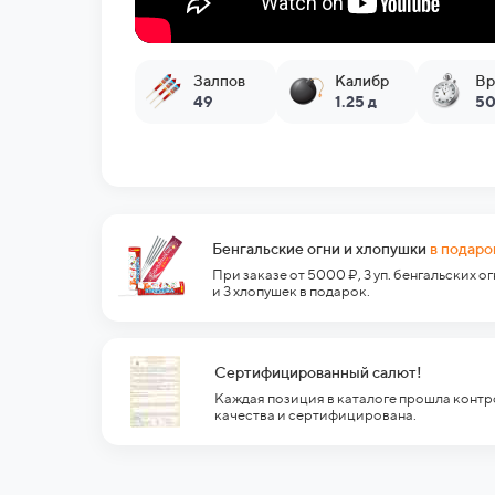
Залпов
Калибр
Вр
49
1.25 д
50
Бенгальские огни и хлопушки
в подаро
При заказе от 5000 ₽, 3 уп. бенгальских о
и 3 хлопушек в подарок.
Сертифицированный салют!
Каждая позиция в каталоге прошла контр
качества и сертифицирована.