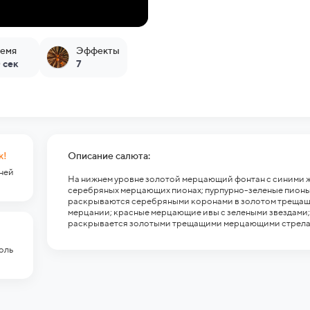
емя
Эффекты
 сек
7
к!
Описание салюта:
гней
На нижнем уровне золотой мерцающий фонтан с синими ж
серебряных мерцающих пионах; пурпурно-зеленые пионы
раскрываются серебряными коронами в золотом трещащ
мерцании; красные мерцающие ивы с зелеными звездами;
раскрывается золотыми трещащими мерцающими стрелам
оль