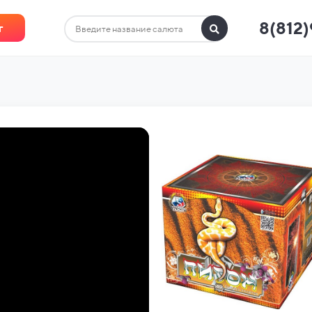
8(812
г