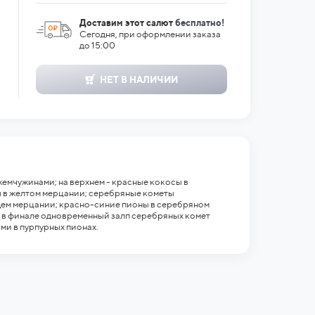
Доставим этот салют
бесплатно!
Сегодня, при оформлении заказа
до 15:00
НЕТ В НАЛИЧИИ
емчужинами; на верхнем - красные кокосы в
 в желтом мерцании; серебряные кометы
ем мерцании; красно-синие пионы в серебряном
 в финале одновременный залп серебряных комет
и в пурпурных пионах.