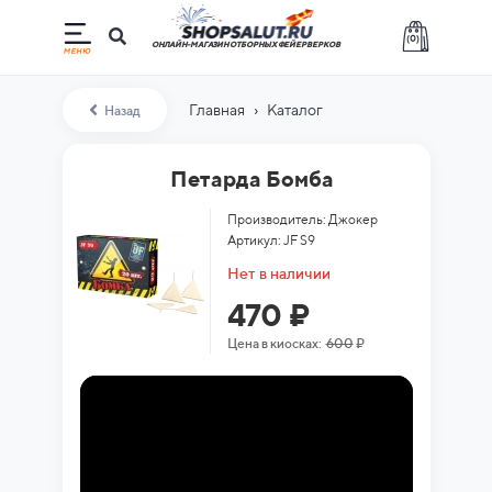
(
0
)
ОНЛАЙН-МАГАЗИН ОТБОРНЫХ ФЕЙЕРВЕРКОВ
›
Главная
Каталог
Назад
Петарда Бомба
Производитель: Джокер
Артикул: JF S9
Нет в наличии
470 ₽
Цена в киосках:
600
₽