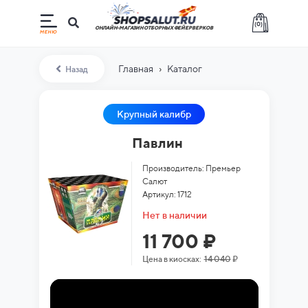
(
0
)
ОНЛАЙН-МАГАЗИН ОТБОРНЫХ ФЕЙЕРВЕРКОВ
›
Главная
Каталог
Назад
Крупный калибр
Павлин
Производитель: Премьер
Салют
Артикул: 1712
Нет в наличии
11 700 ₽
Цена в киосках:
14 040
₽