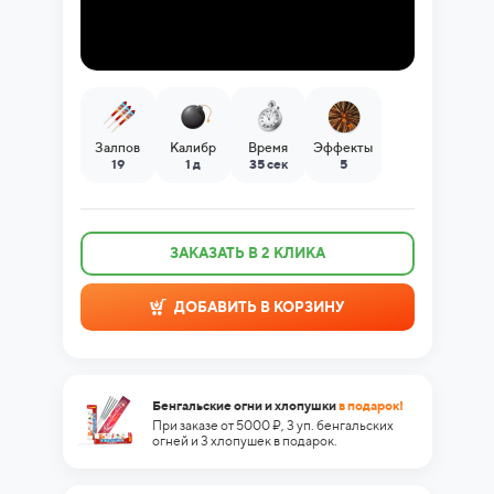
Залпов
Калибр
Время
Эффекты
19
1 д
35 сек
5
ЗАКАЗАТЬ В 2 КЛИКА
ДОБАВИТЬ В КОРЗИНУ
Бенгальские огни и хлопушки
в подарок!
При заказе от 5000 ₽, 3 уп. бенгальских
огней и 3 хлопушек в подарок.