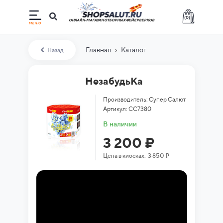
(
0
)
ОНЛАЙН-МАГАЗИН ОТБОРНЫХ ФЕЙЕРВЕРКОВ
›
Главная
Каталог
Назад
НезабудьКа
Производитель: Супер Салют
Артикул: СС7380
В наличии
3 200 ₽
Цена в киосках:
3 850
₽