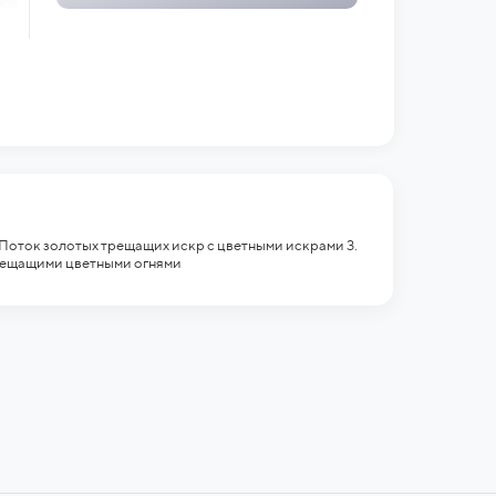
. Поток золотых трещащих искр с цветными искрами 3.
трещащими цветными огнями