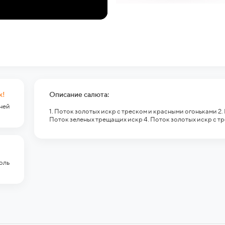
к!
Описание салюта:
гней
1. Поток золотых искр с треском и красными огоньками 2
Поток зеленых трещащих искр 4. Поток золотых искр с 
оль