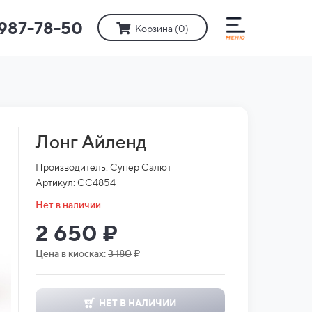
)987-78-50
Корзина (
0
)
Лонг Айленд
Производитель: Супер Салют
Артикул: СС4854
Нет в наличии
2 650 ₽
Цена в киосках:
3 180
₽
НЕТ В НАЛИЧИИ