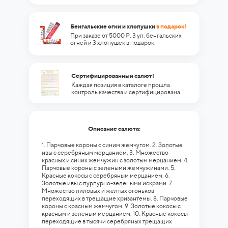
Бенгальские огни и хлопушки
в подарок!
При заказе от 5000 ₽, 3 уп. бенгальских
огней и 3 хлопушек в подарок.
Сертифицированный салют!
Каждая позиция в каталоге прошла
контроль качества и сертифицирована.
Описание салюта:
1. Парчовые короны с синим жемчугом. 2. Золотые
ивы с серебряным мерцанием. 3. Множество
красных и синих жемчужин с золотым мерцанием. 4.
Парчовые короны с зелеными жемчужинами. 5.
Красные кокосы с серебряным мерцанием. 6.
Золотые ивы с пурпурно-зелеными искрами. 7.
Множество лиловых и желтых огоньков
переходящих в трещащие хризантемы. 8. Парчовые
короны с красным жемчугом. 9. Золотые кокосы с
красным и зеленым мерцанием. 10. Красные кокосы
переходящие в тысячи серебряных трещащих