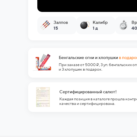
Залпов
Калибр
Вр
15
1 д
40
Бенгальские огни и хлопушки
в подаро
При заказе от 5000 ₽, 3 уп. бенгальских о
и 3 хлопушек в подарок.
Сертифицированный салют!
Каждая позиция в каталоге прошла контр
качества и сертифицирована.