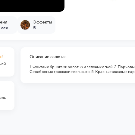
емя
Эффекты
 сек
5
к!
Описание салюта:
гней
1. Фонтан с брызгами золотых и зеленых огней. 2. Парчов
Серебряные трещащие вспышки. 5. Красные звезды с па
оль