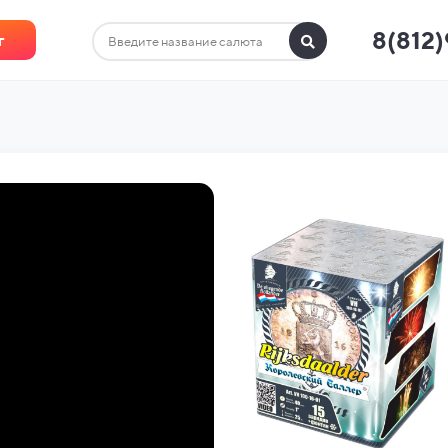
8(812
г