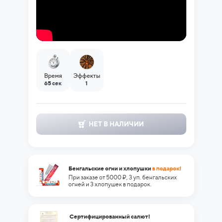
Время
Эффекты
65 сек
1
НЕТ В НАЛИЧИИ
Бенгальские огни и хлопушки
в подарок!
При заказе от 5000 ₽, 3 уп. бенгальских
огней и 3 хлопушек в подарок.
Сертифицированный салют!