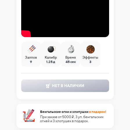
Залпов
Калибр
Время
Эффекты
9
1.25 д
45 сек
3
НЕТ В НАЛИЧИИ
Бенгальские огни и хлопушки
в подарок!
При заказе от 5000 ₽, 3 уп. бенгальских
огней и 3 хлопушек в подарок.