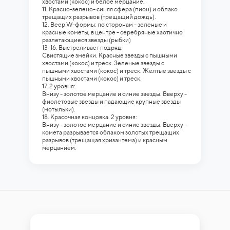
хвостами (кокос) и белое мерцание.
11. Красно-зелено- синяя сфера (пион) и облако
трещащих разрывов (трещащий дождь).
12. Веер W-формы: по сторонам - зеленые и
красные кометы, в центре - серебряные хаотично
разлетающиеся звезды (рыбки)
13-16. Выстреливает подряд:
Свистящие змейки. Красные звезды с пышными
хвостами (кокос) и треск. Зеленые звезды с
пышными хвостами (кокос) и треск. Желтые звезды с
пышными хвостами (кокос) и треск.
17. 2 уровня:
Внизу - золотое мерцание и синие звезды. Вверху -
фиолетовые звезды и падающие крупные звезды
(мотыльки).
18. Красочная концовка. 2 уровня:
Внизу - золотое мерцание и синие звезды. Вверху -
комета разрывается облаком золотых трещащих
разрывов (трещащая хризантема) и красным
мерцанием.