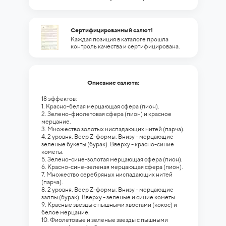
Сертифицированный салют!
Каждая позиция в каталоге прошла
контроль качества и сертифицирована.
Описание салюта:
18 эффектов:
1. Красно-белая мерцающая сфера (пион).
2. Зелено-фиолетовая сфера (пион) и красное
мерцание.
3. Множество золотых ниспадающих нитей (парча).
4. 2 уровня. Веер Z-формы: Внизу - мерцающие
зеленые букеты (бурак). Вверху - красно-синие
кометы.
5. Зелено-сине-золотая мерцающая сфера (пион).
6. Красно-сине-зеленая мерцающая сфера (пион).
7. Множество серебряных ниспадающих нитей
(парча).
8. 2 уровня. Веер Z-формы: Внизу - мерцающие
залпы (бурак). Вверху - зеленые и синие кометы.
9. Красные звезды с пышными хвостами (кокос) и
белое мерцание.
10. Фиолетовые и зеленые звезды с пышными