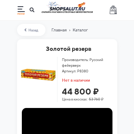
(
0
)
ОНЛАЙН-МАГАЗИН ОТБОРНЫХ ФЕЙЕРВЕРКОВ
›
Главная
Каталог
Назад
Золотой резерв
Производитель: Русский
фейерверк
Артикул: Р8380
Нет в наличии
44 800 ₽
Цена в киосках:
53 760
₽