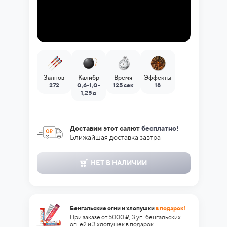
Залпов
Калибр
Время
Эффекты
272
0,6-1,0-
125 сек
18
1,25 д
Доставим этот салют
бесплатно!
Ближайшая доставка завтра
НЕТ В НАЛИЧИИ
Бенгальские огни и хлопушки
в подарок!
При заказе от 5000 ₽, 3 уп. бенгальских
огней и 3 хлопушек в подарок.