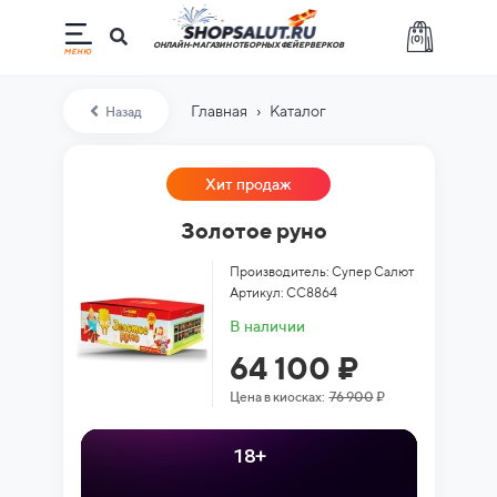
(
0
)
ОНЛАЙН-МАГАЗИН ОТБОРНЫХ ФЕЙЕРВЕРКОВ
›
Главная
Каталог
Назад
Хит продаж
Золотое руно
Производитель: Супер Салют
Артикул: СС8864
В наличии
64 100 ₽
Цена в киосках:
76 900
₽