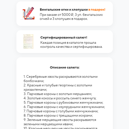
Бенгальские огни и хлопушки
в подарок!
При заказе от 5000 ₽, 3 уп. бенгальских
огней и 3 хлопушек в подарок.
Сертифицированный салют!
Каждая позиция в каталоге прошла
контроль качества и сертифицирована.
Описание салюта:
1. Серебряные хвосты раскрываются золотыми
бомбочками;
2. Красные и голубые георгины с золотыми
хризантемами;
3. Парчовые короны с золотым мерцанием;
4. Золотые кокосы и россыпь синего жемчуга;
5. Парчовые короны с рубиновыми жемчужинами;
6. Парчовые короны с изумрудными жемчужинами;
7. Парчовые короны с голубыми жемчужинами;
8. Парчовые короны с трещащими искрами;
9. Зеленые мерцающие хвосты раскрываются
зелеными мерцающими ивами;
10. Красные мерцающие хвосты раскрываются