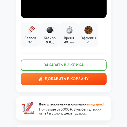
Залпов
Калибр
Время
Эффекты
36
0.8 д
45 сек
6
ЗАКАЗАТЬ В 2 КЛИКА
ДОБАВИТЬ В КОРЗИНУ
Бенгальские огни и хлопушки
в подарок!
При заказе от 5000 ₽, 3 уп. бенгальских
огней и 3 хлопушек в подарок.