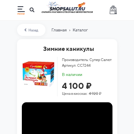
(
0
)
ОНЛАЙН-МАГАЗИН ОТБОРНЫХ ФЕЙЕРВЕРКОВ
›
Главная
Каталог
Назад
Зимние каникулы
Производитель: Супер Салют
Артикул: СС7244
В наличии
4 100 ₽
Цена в киосках:
4 920
₽