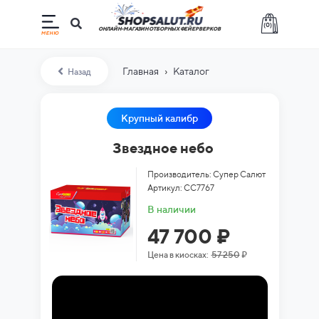
(
0
)
ОНЛАЙН-МАГАЗИН ОТБОРНЫХ ФЕЙЕРВЕРКОВ
›
Главная
Каталог
Назад
Крупный калибр
Звездное небо
Производитель: Супер Салют
Артикул: СС7767
В наличии
47 700 ₽
Цена в киосках:
57 250
₽