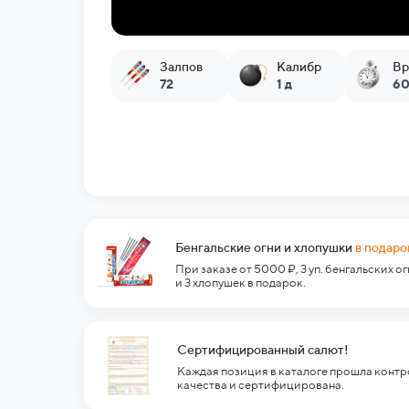
Залпов
Калибр
Вр
72
1 д
60
Бенгальские огни и хлопушки
в подаро
При заказе от 5000 ₽, 3 уп. бенгальских о
и 3 хлопушек в подарок.
Сертифицированный салют!
Каждая позиция в каталоге прошла контр
качества и сертифицирована.