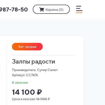
)987-78-50
Корзина (
0
)
Хит продаж
Залпы радости
Производитель: Супер Салют
Артикул: СС7474
В наличии
14 100 ₽
Цена в киосках:
16 900
₽