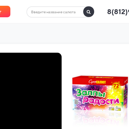
8(812
г