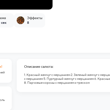
емя
Эффекты
 сек
8
к!
Описание салюта:
гней
1. Красный жемчуг с мерцанием 2. Зеленый жемчуг с мерца
с мерцанием 5. Пурпурный жемчуг с мерцанием 6. Красные
8. Парчовые короны с мерцанием и треском
оль