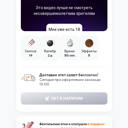
Залпов
Калибр
Время
Эффекты
19
2 д
50 сек
5
Доставим этот салют
бесплатно!
Сегодня при оформлении заказа до
15:00
НЕТ В НАЛИЧИИ
Бенгальские огни и хлопушки
в подарок!