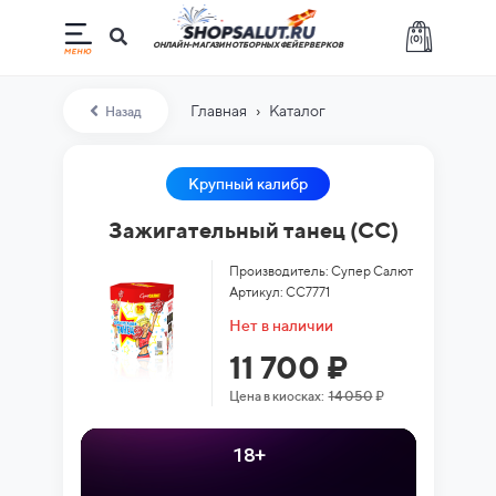
(
0
)
ОНЛАЙН-МАГАЗИН ОТБОРНЫХ ФЕЙЕРВЕРКОВ
›
Главная
Каталог
Назад
Крупный калибр
Зажигательный танец (СС)
Производитель: Супер Салют
Артикул: СС7771
Нет в наличии
11 700 ₽
Цена в киосках:
14 050
₽