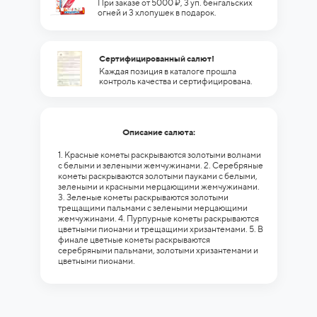
При заказе от 5000 ₽, 3 уп. бенгальских
огней и 3 хлопушек в подарок.
Сертифицированный салют!
Каждая позиция в каталоге прошла
контроль качества и сертифицирована.
Описание салюта:
1. Красные кометы раскрываются золотыми волнами
с белыми и зелеными жемчужинами. 2. Серебряные
кометы раскрываются золотыми пауками с белыми,
зелеными и красными мерцающими жемчужинами.
3. Зеленые кометы раскрываются золотыми
трещащими пальмами с зелеными мерцающими
жемчужинами. 4. Пурпурные кометы раскрываются
цветными пионами и трещащими хризантемами. 5. В
финале цветные кометы раскрываются
серебряными пальмами, золотыми хризантемами и
цветными пионами.