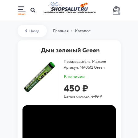
(
0
)
ОНЛАЙН-МАГАЗИН ОТБОРНЫХ ФЕЙЕРВЕРКОВ
›
Главная
Каталог
Назад
Дым зеленый Green
Производитель: Maxsem
Артикул: MA0512 Green
В наличии
450 ₽
Цена в киосках:
540
₽