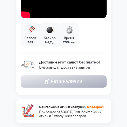
Залпов
Калибр
Время
347
1-1,2 д
235 сек
Доставим этот салют
бесплатно!
Ближайшая доставка завтра
НЕТ В НАЛИЧИИ
Бенгальские огни и хлопушки
в подарок!
При заказе от 5000 ₽, 3 уп. бенгальских
огней и 3 хлопушек в подарок.