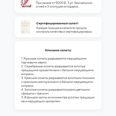
При заказе от 5000 ₽, 3 уп. бенгальских
огней и 3 хлопушек в подарок.
Сертифицированный салют!
Каждая позиция в каталоге прошла
контроль качества и сертифицирована.
Описание салюта:
1. Красные кометы разрываются мерцающими
парчовыми ивами.
2. Серебряные кометы разрываются золотые
трещащими хризантемами с белыми мерцающими
искрами.
3. Красные кометы разрываются золотыми пионами
с красными жемчужинами и белыми мерцающими
искрами.
4. Золотые кометы разрываются разноцветными
сферами с треском.
5. В финале залпы из множества золотых трещащих
ив и мерцающих хризантем.