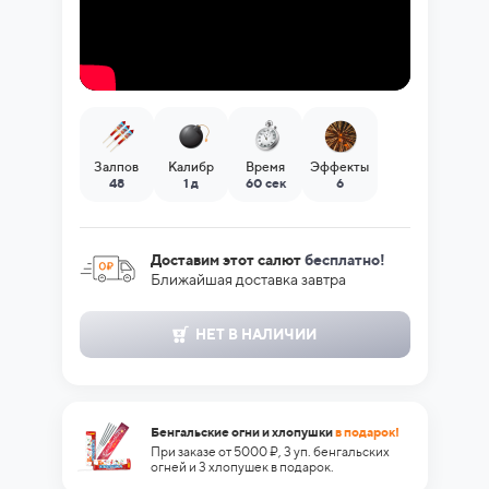
Залпов
Калибр
Время
Эффекты
48
1 д
60 сек
6
Доставим этот салют
бесплатно!
Ближайшая доставка завтра
НЕТ В НАЛИЧИИ
Бенгальские огни и хлопушки
в подарок!
При заказе от 5000 ₽, 3 уп. бенгальских
огней и 3 хлопушек в подарок.