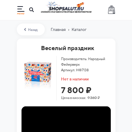
(
0
)
ОНЛАЙН-МАГАЗИН ОТБОРНЫХ ФЕЙЕРВЕРКОВ
›
Главная
Каталог
Назад
Веселый праздник
Производитель: Народный
Фейерверк
Артикул: НФ7138
Нет в наличии
7 800 ₽
Цена в киосках:
9 360
₽