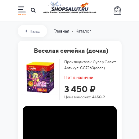
(
0
)
ОНЛАЙН-МАГАЗИН ОТБОРНЫХ ФЕЙЕРВЕРКОВ
›
Главная
Каталог
Назад
Веселая семейка (дочка)
Производитель: Супер Салют
Артикул: СС7263(doch)
Нет в наличии
3 450 ₽
Цена в киосках:
4 150
₽