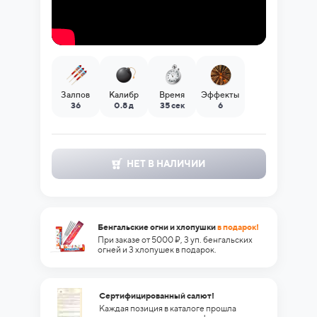
Залпов
Калибр
Время
Эффекты
36
0.8 д
35 сек
6
НЕТ В НАЛИЧИИ
Бенгальские огни и хлопушки
в подарок!
При заказе от 5000 ₽, 3 уп. бенгальских
огней и 3 хлопушек в подарок.
Сертифицированный салют!
Каждая позиция в каталоге прошла