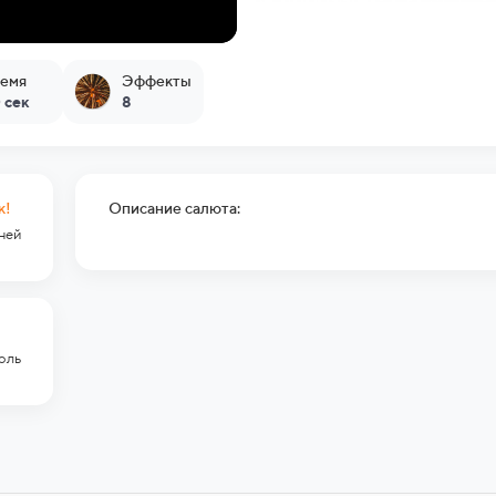
емя
Эффекты
 сек
8
к!
Описание салюта:
гней
оль