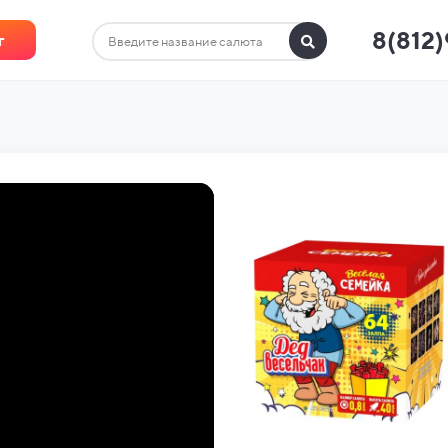
8(812
г