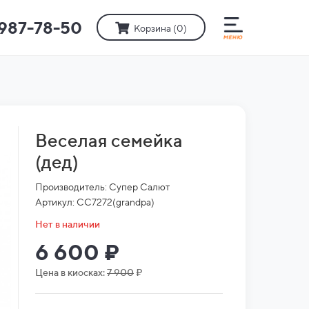
)987-78-50
Корзина (
0
)
Веселая семейка
(дед)
Производитель: Супер Салют
Артикул: СС7272(grandpa)
Нет в наличии
6 600 ₽
Цена в киосках:
7 900
₽