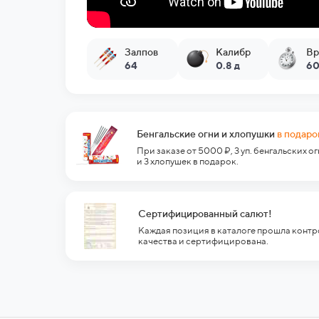
Залпов
Калибр
Вр
64
0.8 д
60
Бенгальские огни и хлопушки
в подаро
При заказе от 5000 ₽, 3 уп. бенгальских о
и 3 хлопушек в подарок.
Сертифицированный салют!
Каждая позиция в каталоге прошла контр
качества и сертифицирована.