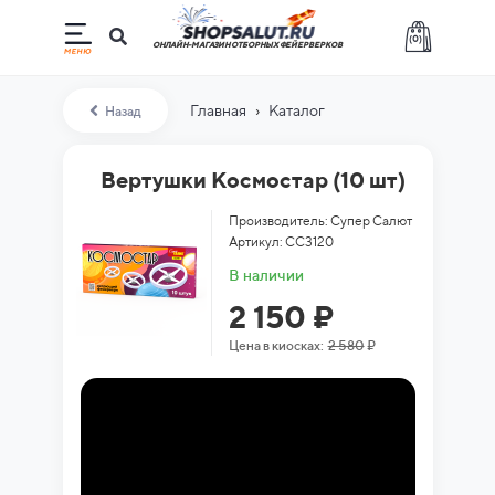
(
0
)
ОНЛАЙН-МАГАЗИН ОТБОРНЫХ ФЕЙЕРВЕРКОВ
›
Главная
Каталог
Назад
Вертушки Космостар (10 шт)
Производитель: Супер Салют
Артикул: СС3120
В наличии
2 150 ₽
Цена в киосках:
2 580
₽