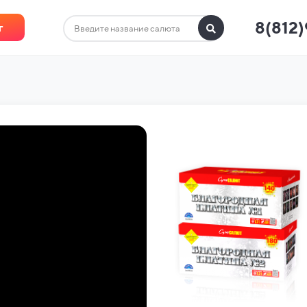
8(812
г