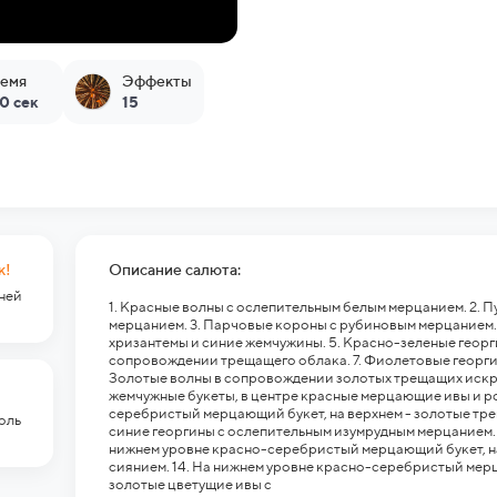
емя
Эффекты
0 сек
15
к!
Описание салюта:
гней
1. Красные волны с ослепительным белым мерцанием. 2. 
мерцанием. 3. Парчовые короны с рубиновым мерцанием.
хризантемы и синие жемчужины. 5. Красно-зеленые георг
сопровождении трещащего облака. 7. Фиолетовые георги
Золотые волны в сопровождении золотых трещащих искр 
жемчужные букеты, в центре красные мерцающие ивы и ро
серебристый мерцающий букет, на верхнем - золотые трещ
оль
синие георгины с ослепительным изумрудным мерцанием. 1
нижнем уровне красно-серебристый мерцающий букет, на
сиянием. 14. На нижнем уровне красно-серебристый мерц
золотые цветущие ивы с