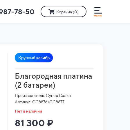
)987-78-50
Корзина (
0
)
Крупный калибр
Благородная платина
(2 батареи)
Производитель: Супер Салют
Артикул: СС8876+СС8877
Нет в наличии
81 300 ₽