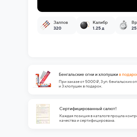
Залпов
Калибр
Вр
320
1.25 д
25
Бенгальские огни и хлопушки
в подаро
При заказе от 5000 ₽, 3 уп. бенгальских о
и 3 хлопушек в подарок.
Сертифицированный салют!
Каждая позиция в каталоге прошла контр
качества и сертифицирована.