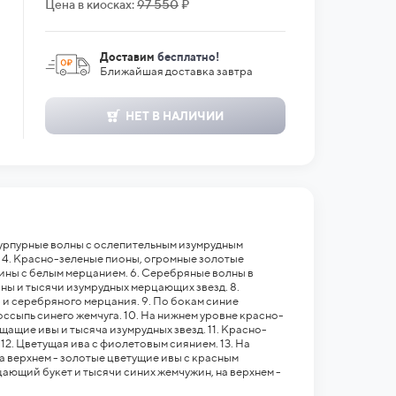
Цена в киосках:
97 550
₽
Доставим
бесплатно!
Ближайшая доставка завтра
НЕТ В НАЛИЧИИ
Пурпурные волны с ослепительным изумрудным
 4. Красно-зеленые пионы, огромные золотые
ины с белым мерцанием. 6. Серебряные волны в
ны и тысячи изумрудных мерцающих звезд. 8.
и серебряного мерцания. 9. По бокам синие
ссыпь синего жемчуга. 10. На нижнем уровне красно-
ащие ивы и тысяча изумрудных звезд. 11. Красно-
2. Цветущая ива с фиолетовым сиянием. 13. На
 верхнем - золотые цветущие ивы с красным
ающий букет и тысячи синих жемчужин, на верхнем -