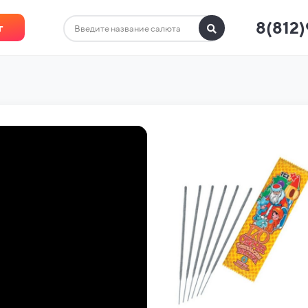
8(812
г