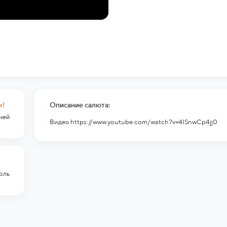
к!
Описание салюта:
гней
Видео https://www.youtube.com/watch?v=4ISnwCp4jj0
оль