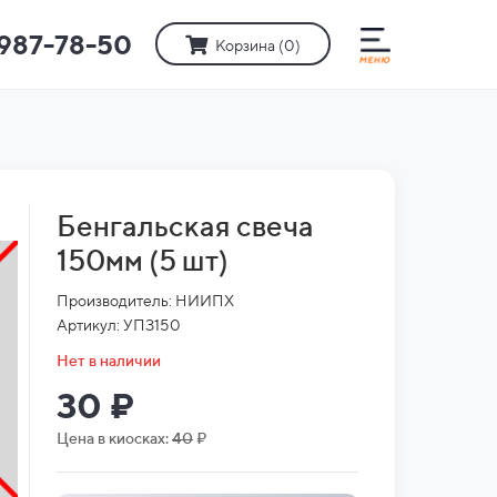
)987-78-50
Корзина (
0
)
Бенгальская свеча
150мм (5 шт)
Производитель: НИИПХ
Артикул: УПЗ150
Нет в наличии
30 ₽
Цена в киосках:
40
₽