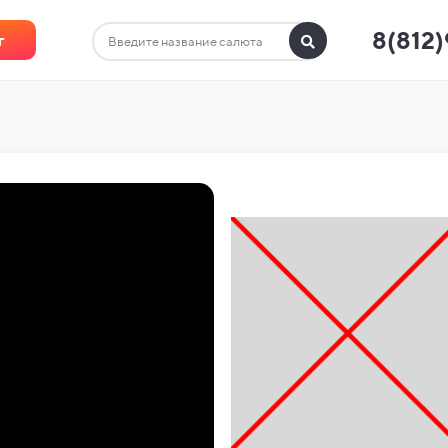
8(812
г