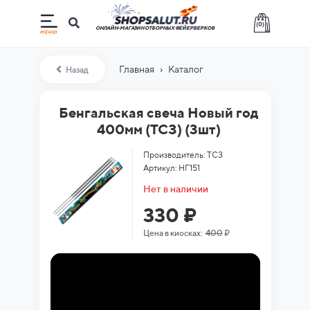
(
0
)
ОНЛАЙН-МАГАЗИН ОТБОРНЫХ ФЕЙЕРВЕРКОВ
›
Главная
Каталог
Назад
Бенгальская свеча Новый год
400мм (ТСЗ) (3шт)
Производитель: ТСЗ
Артикул: НГ151
Нет в наличии
330 ₽
Цена в киосках:
400
₽