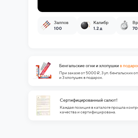
Залпов
Калибр
Вр
100
1.2 д
70
Бенгальские огни и хлопушки
в подаро
При заказе от 5000 ₽, 3 уп. бенгальских о
и 3 хлопушек в подарок.
Сертифицированный салют!
Каждая позиция в каталоге прошла контр
качества и сертифицирована.