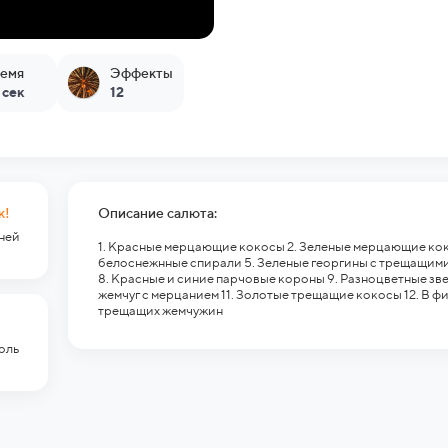
емя
Эффекты
 сек
12
к!
Описание салюта:
гней
1. Красные мерцающие кокосы 2. Зеленые мерцающие ко
белоснежнные спирали 5. Зеленые георгины с трещащими
8. Красные и синие парчовые короны 9. Разноцветные зв
жемчуг с мерцанием 11. Золотые трещащие кокосы 12. В 
трещащих жемчужин
оль