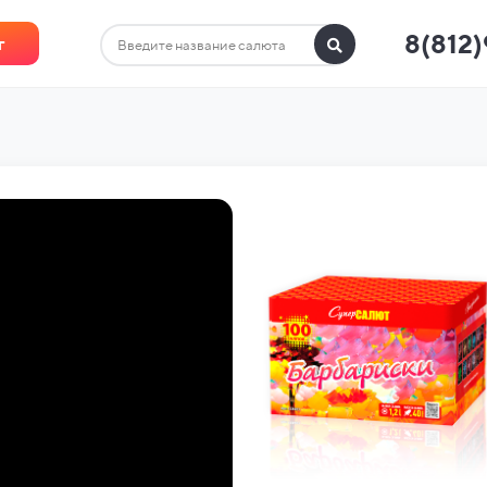
8(812
г