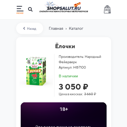
(
0
)
ОНЛАЙН-МАГАЗИН ОТБОРНЫХ ФЕЙЕРВЕРКОВ
›
Главная
Каталог
Назад
Ёлочки
Производитель: Народный
Фейерверк
Артикул: НФ7100
В наличии
3 050 ₽
Цена в киосках:
3 660
₽